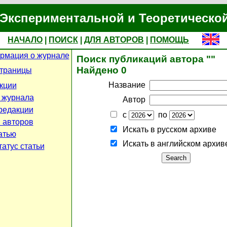
Экспериментальной и Теоретическо
НАЧАЛО
|
ПОИСК
|
ДЛЯ АВТОРОВ
|
ПОМОЩЬ
рмация о журнале
Поиск публикаций автора ""
Найдено 0
страницы
Название
кции
 журнала
Автор
редакции
с
по
 авторов
Искать в русском архиве
атью
Искать в английском архив
атус статьи