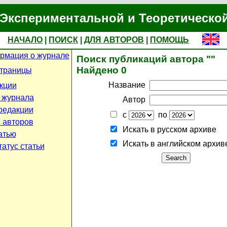
Экспериментальной и Теоретическо
НАЧАЛО
|
ПОИСК
|
ДЛЯ АВТОРОВ
|
ПОМОЩЬ
рмация о журнале
Поиск публикаций автора ""
Найдено 0
страницы
Название
кции
 журнала
Автор
редакции
с
по
 авторов
Искать в русском архиве
атью
Искать в английском архив
атус статьи