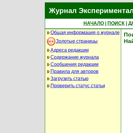
Журнал Экспериментал
НАЧАЛО
|
ПОИСК
|
Д
Общая информация о журнале
По
На
Золотые страницы
Адреса редакции
Содержание журнала
Сообщения редакции
Правила для авторов
Загрузить статью
Проверить статус статьи