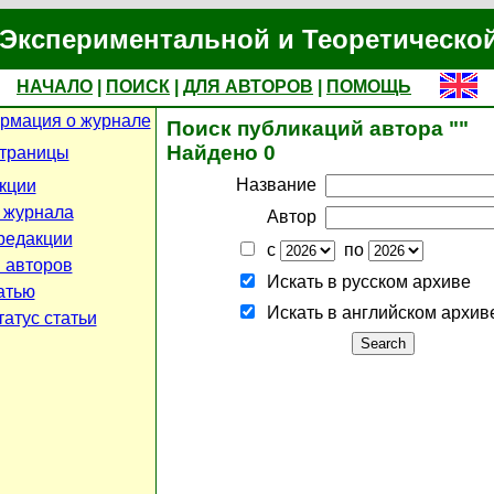
Экспериментальной и Теоретическо
НАЧАЛО
|
ПОИСК
|
ДЛЯ АВТОРОВ
|
ПОМОЩЬ
рмация о журнале
Поиск публикаций автора ""
Найдено 0
страницы
Название
кции
 журнала
Автор
редакции
с
по
 авторов
Искать в русском архиве
атью
Искать в английском архив
атус статьи