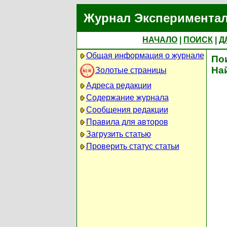
Журнал Экспериментал
НАЧАЛО
|
ПОИСК
|
Д
Общая информация о журнале
По
На
Золотые страницы
Адреса редакции
Содержание журнала
Сообщения редакции
Правила для авторов
Загрузить статью
Проверить статус статьи