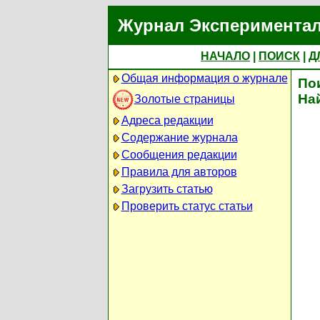
Журнал Экспериментал
НАЧАЛО
|
ПОИСК
|
Д
Общая информация о журнале
По
На
Золотые страницы
Адреса редакции
Содержание журнала
Сообщения редакции
Правила для авторов
Загрузить статью
Проверить статус статьи