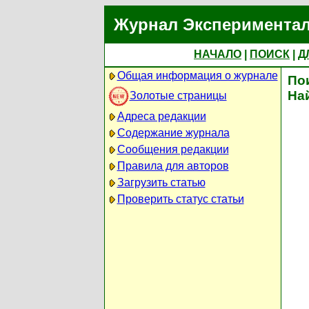
Журнал Экспериментал
НАЧАЛО
|
ПОИСК
|
Д
Общая информация о журнале
По
На
Золотые страницы
Адреса редакции
Содержание журнала
Сообщения редакции
Правила для авторов
Загрузить статью
Проверить статус статьи