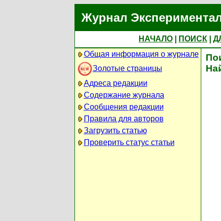
Журнал Экспериментал
НАЧАЛО
|
ПОИСК
|
Д
Общая информация о журнале
По
На
Золотые страницы
Адреса редакции
Содержание журнала
Сообщения редакции
Правила для авторов
Загрузить статью
Проверить статус статьи