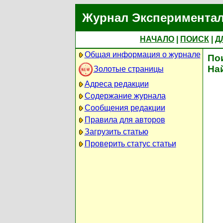
Журнал Экспериментал
НАЧАЛО
|
ПОИСК
|
Д
Общая информация о журнале
По
На
Золотые страницы
Адреса редакции
Содержание журнала
Сообщения редакции
Правила для авторов
Загрузить статью
Проверить статус статьи