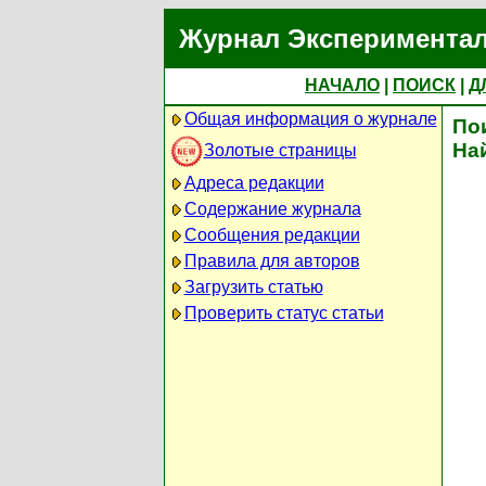
Журнал Экспериментал
НАЧАЛО
|
ПОИСК
|
Д
Общая информация о журнале
По
На
Золотые страницы
Адреса редакции
Содержание журнала
Сообщения редакции
Правила для авторов
Загрузить статью
Проверить статус статьи