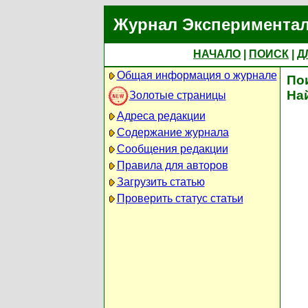
Журнал Экспериментал
НАЧАЛО
|
ПОИСК
|
Д
Общая информация о журнале
По
На
Золотые страницы
Адреса редакции
Содержание журнала
Сообщения редакции
Правила для авторов
Загрузить статью
Проверить статус статьи