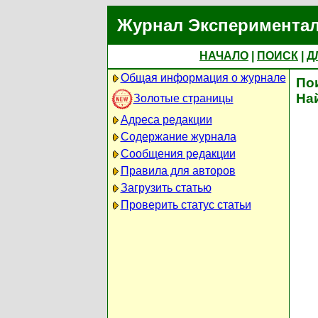
Журнал Экспериментал
НАЧАЛО
|
ПОИСК
|
Д
Общая информация о журнале
По
На
Золотые страницы
Адреса редакции
Содержание журнала
Сообщения редакции
Правила для авторов
Загрузить статью
Проверить статус статьи