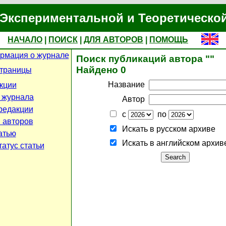
Экспериментальной и Теоретическо
НАЧАЛО
|
ПОИСК
|
ДЛЯ АВТОРОВ
|
ПОМОЩЬ
рмация о журнале
Поиск публикаций автора ""
Найдено 0
страницы
Название
кции
 журнала
Автор
редакции
с
по
 авторов
Искать в русском архиве
атью
Искать в английском архив
атус статьи