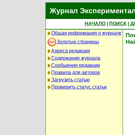
Журнал Экспериментал
НАЧАЛО
|
ПОИСК
|
Д
Общая информация о журнале
По
На
Золотые страницы
Адреса редакции
Содержание журнала
Сообщения редакции
Правила для авторов
Загрузить статью
Проверить статус статьи