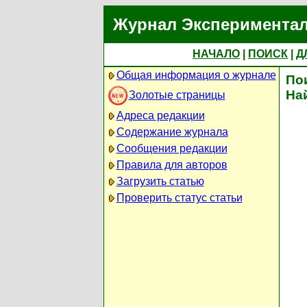
Журнал Экспериментал
НАЧАЛО
|
ПОИСК
|
Д
Общая информация о журнале
По
На
Золотые страницы
Адреса редакции
Содержание журнала
Сообщения редакции
Правила для авторов
Загрузить статью
Проверить статус статьи