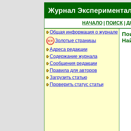
Журнал Экспериментал
НАЧАЛО
|
ПОИСК
|
Д
Общая информация о журнале
По
На
Золотые страницы
Адреса редакции
Содержание журнала
Сообщения редакции
Правила для авторов
Загрузить статью
Проверить статус статьи