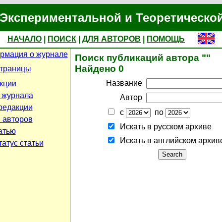
Экспериментальной и Теоретическо
НАЧАЛО
|
ПОИСК
|
ДЛЯ АВТОРОВ
|
ПОМОЩЬ
рмация о журнале
Поиск публикаций автора ""
Найдено 0
страницы
Название
кции
 журнала
Автор
редакции
с
по
 авторов
Искать в русском архиве
атью
Искать в английском архив
атус статьи