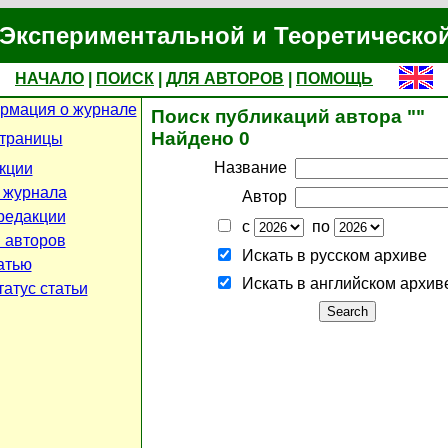
Экспериментальной и Теоретическо
НАЧАЛО
|
ПОИСК
|
ДЛЯ АВТОРОВ
|
ПОМОЩЬ
рмация о журнале
Поиск публикаций автора ""
Найдено 0
страницы
Название
кции
 журнала
Автор
редакции
с
по
 авторов
Искать в русском архиве
атью
Искать в английском архив
атус статьи