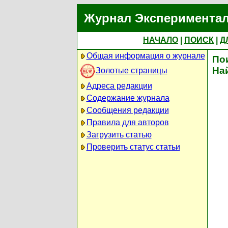
Журнал Экспериментал
НАЧАЛО
|
ПОИСК
|
Д
Общая информация о журнале
По
На
Золотые страницы
Адреса редакции
Содержание журнала
Сообщения редакции
Правила для авторов
Загрузить статью
Проверить статус статьи