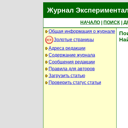
Журнал Экспериментал
НАЧАЛО
|
ПОИСК
|
Д
Общая информация о журнале
По
На
Золотые страницы
Адреса редакции
Содержание журнала
Сообщения редакции
Правила для авторов
Загрузить статью
Проверить статус статьи