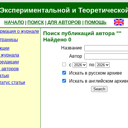
Экспериментальной и Теоретическо
НАЧАЛО
|
ПОИСК
|
ДЛЯ АВТОРОВ
|
ПОМОЩЬ
рмация о журнале
Поиск публикаций автора ""
Найдено 0
страницы
Название
кции
 журнала
Автор
редакции
с
по
 авторов
Искать в русском архиве
атью
Искать в английском архив
атус статьи