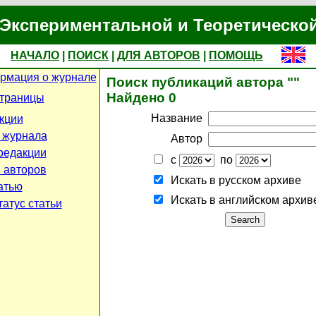
Экспериментальной и Теоретическо
НАЧАЛО
|
ПОИСК
|
ДЛЯ АВТОРОВ
|
ПОМОЩЬ
рмация о журнале
Поиск публикаций автора ""
Найдено 0
страницы
Название
кции
 журнала
Автор
редакции
с
по
 авторов
Искать в русском архиве
атью
Искать в английском архив
атус статьи