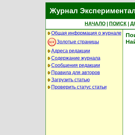
Журнал Экспериментал
НАЧАЛО
|
ПОИСК
|
Д
Общая информация о журнале
По
На
Золотые страницы
Адреса редакции
Содержание журнала
Сообщения редакции
Правила для авторов
Загрузить статью
Проверить статус статьи