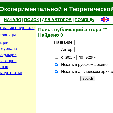
Экспериментальной и Теоретическо
НАЧАЛО
|
ПОИСК
|
ДЛЯ АВТОРОВ
|
ПОМОЩЬ
рмация о журнале
Поиск публикаций автора ""
Найдено 0
страницы
Название
кции
 журнала
Автор
редакции
с
по
 авторов
Искать в русском архиве
атью
Искать в английском архив
атус статьи