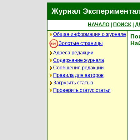
Журнал Экспериментал
НАЧАЛО
|
ПОИСК
|
Д
Общая информация о журнале
По
На
Золотые страницы
Адреса редакции
Содержание журнала
Сообщения редакции
Правила для авторов
Загрузить статью
Проверить статус статьи