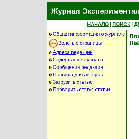
Журнал Экспериментал
НАЧАЛО
|
ПОИСК
|
Д
Общая информация о журнале
По
На
Золотые страницы
Адреса редакции
Содержание журнала
Сообщения редакции
Правила для авторов
Загрузить статью
Проверить статус статьи