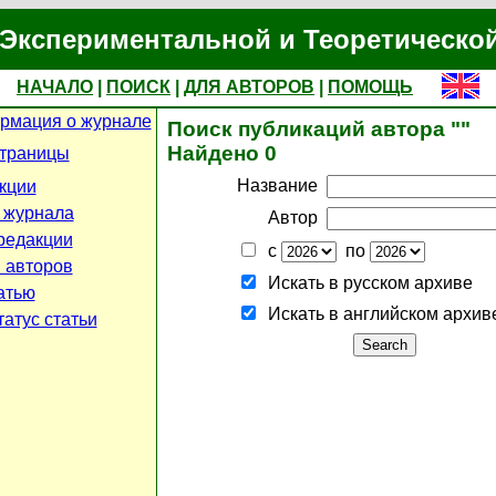
Экспериментальной и Теоретическо
НАЧАЛО
|
ПОИСК
|
ДЛЯ АВТОРОВ
|
ПОМОЩЬ
рмация о журнале
Поиск публикаций автора ""
Найдено 0
страницы
Название
кции
 журнала
Автор
редакции
с
по
 авторов
Искать в русском архиве
атью
Искать в английском архив
атус статьи