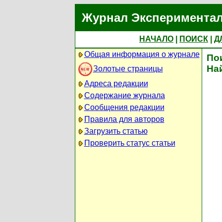
Журнал Экспериментал
НАЧАЛО
|
ПОИСК
|
Д
Общая информация о журнале
По
На
Золотые страницы
Адреса редакции
Содержание журнала
Сообщения редакции
Правила для авторов
Загрузить статью
Проверить статус статьи