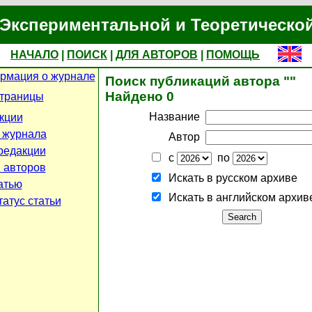
Экспериментальной и Теоретическо
НАЧАЛО
|
ПОИСК
|
ДЛЯ АВТОРОВ
|
ПОМОЩЬ
рмация о журнале
Поиск публикаций автора ""
Найдено 0
страницы
Название
кции
 журнала
Автор
редакции
с
по
 авторов
Искать в русском архиве
атью
Искать в английском архив
атус статьи