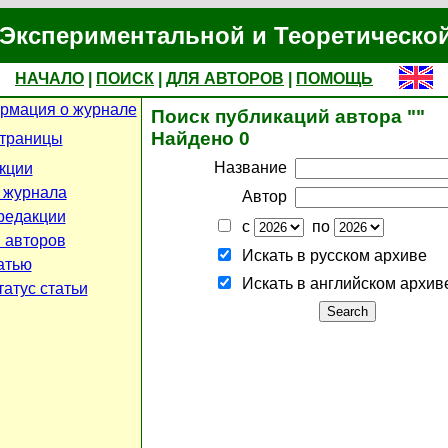
Экспериментальной и Теоретическо
НАЧАЛО
|
ПОИСК
|
ДЛЯ АВТОРОВ
|
ПОМОЩЬ
рмация о журнале
Поиск публикаций автора ""
Найдено 0
страницы
Название
кции
 журнала
Автор
редакции
с
по
 авторов
Искать в русском архиве
атью
Искать в английском архив
атус статьи