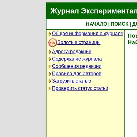
Журнал Экспериментал
НАЧАЛО
|
ПОИСК
|
Д
Общая информация о журнале
По
На
Золотые страницы
Адреса редакции
Содержание журнала
Сообщения редакции
Правила для авторов
Загрузить статью
Проверить статус статьи