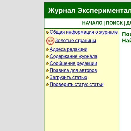
Журнал Экспериментал
НАЧАЛО
|
ПОИСК
|
Д
Общая информация о журнале
По
На
Золотые страницы
Адреса редакции
Содержание журнала
Сообщения редакции
Правила для авторов
Загрузить статью
Проверить статус статьи