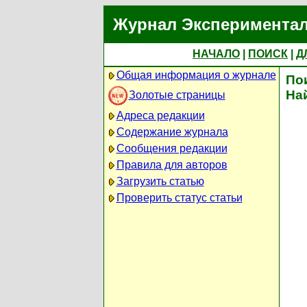
Журнал Экспериментал
НАЧАЛО
|
ПОИСК
|
Д
Общая информация о журнале
По
На
Золотые страницы
Адреса редакции
Содержание журнала
Сообщения редакции
Правила для авторов
Загрузить статью
Проверить статус статьи