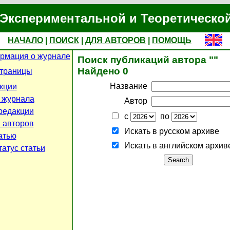
Экспериментальной и Теоретическо
НАЧАЛО
|
ПОИСК
|
ДЛЯ АВТОРОВ
|
ПОМОЩЬ
рмация о журнале
Поиск публикаций автора ""
Найдено 0
страницы
Название
кции
 журнала
Автор
редакции
с
по
 авторов
Искать в русском архиве
атью
Искать в английском архив
атус статьи