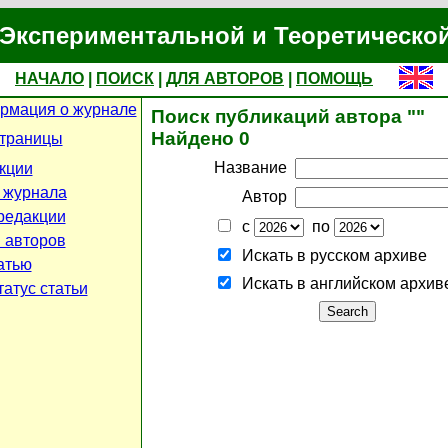
Экспериментальной и Теоретическо
НАЧАЛО
|
ПОИСК
|
ДЛЯ АВТОРОВ
|
ПОМОЩЬ
рмация о журнале
Поиск публикаций автора ""
Найдено 0
страницы
Название
кции
 журнала
Автор
редакции
с
по
 авторов
Искать в русском архиве
атью
Искать в английском архив
атус статьи