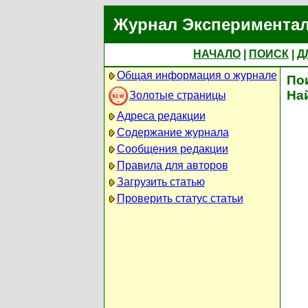
Журнал Экспериментал
НАЧАЛО
|
ПОИСК
|
Д
Общая информация о журнале
По
На
Золотые страницы
Адреса редакции
Содержание журнала
Сообщения редакции
Правила для авторов
Загрузить статью
Проверить статус статьи