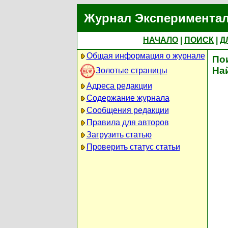
Журнал Экспериментал
НАЧАЛО
|
ПОИСК
|
Д
Общая информация о журнале
По
На
Золотые страницы
Адреса редакции
Содержание журнала
Сообщения редакции
Правила для авторов
Загрузить статью
Проверить статус статьи