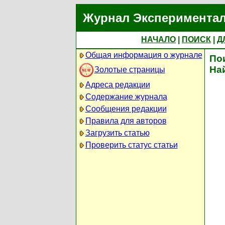
Журнал Экспериментал
НАЧАЛО
|
ПОИСК
|
Д
Общая информация о журнале
По
На
Золотые страницы
Адреса редакции
Содержание журнала
Сообщения редакции
Правила для авторов
Загрузить статью
Проверить статус статьи