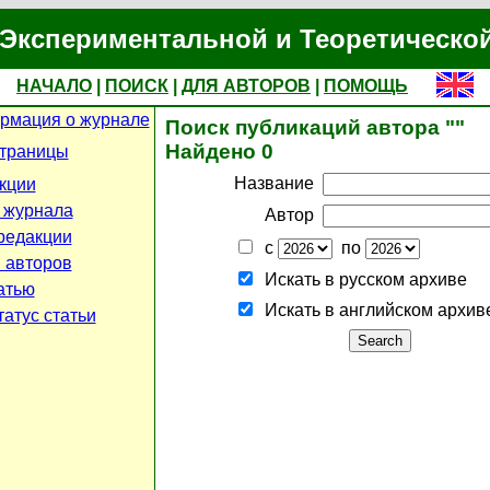
Экспериментальной и Теоретическо
НАЧАЛО
|
ПОИСК
|
ДЛЯ АВТОРОВ
|
ПОМОЩЬ
рмация о журнале
Поиск публикаций автора ""
Найдено 0
страницы
Название
кции
 журнала
Автор
редакции
с
по
 авторов
Искать в русском архиве
атью
Искать в английском архив
атус статьи