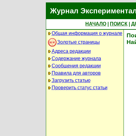
Журнал Экспериментал
НАЧАЛО
|
ПОИСК
|
Д
Общая информация о журнале
По
На
Золотые страницы
Адреса редакции
Содержание журнала
Сообщения редакции
Правила для авторов
Загрузить статью
Проверить статус статьи