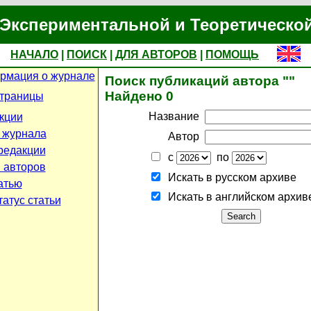
Экспериментальной и Теоретическо
НАЧАЛО
|
ПОИСК
|
ДЛЯ АВТОРОВ
|
ПОМОЩЬ
рмация о журнале
Поиск публикаций автора ""
Найдено 0
страницы
Название
кции
 журнала
Автор
редакции
с
по
 авторов
Искать в русском архиве
атью
Искать в английском архив
атус статьи