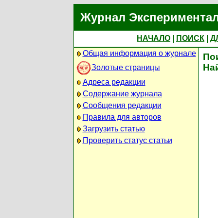
Журнал Экспериментал
НАЧАЛО
|
ПОИСК
|
Д
Общая информация о журнале
По
На
Золотые страницы
Адреса редакции
Содержание журнала
Сообщения редакции
Правила для авторов
Загрузить статью
Проверить статус статьи