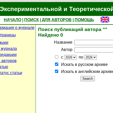
Экспериментальной и Теоретическо
НАЧАЛО
|
ПОИСК
|
ДЛЯ АВТОРОВ
|
ПОМОЩЬ
рмация о журнале
Поиск публикаций автора ""
Найдено 0
страницы
Название
кции
 журнала
Автор
редакции
с
по
 авторов
Искать в русском архиве
атью
Искать в английском архив
атус статьи