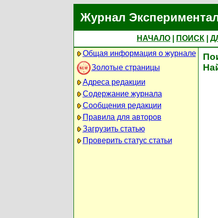
Журнал Экспериментал
НАЧАЛО
|
ПОИСК
|
Д
Общая информация о журнале
По
На
Золотые страницы
Адреса редакции
Содержание журнала
Сообщения редакции
Правила для авторов
Загрузить статью
Проверить статус статьи