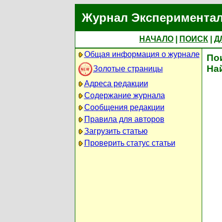
Журнал Экспериментал
НАЧАЛО
|
ПОИСК
|
Д
Общая информация о журнале
По
На
Золотые страницы
Адреса редакции
Содержание журнала
Сообщения редакции
Правила для авторов
Загрузить статью
Проверить статус статьи