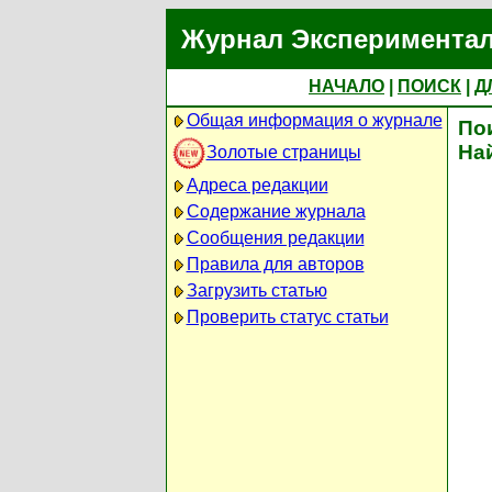
Журнал Экспериментал
НАЧАЛО
|
ПОИСК
|
Д
Общая информация о журнале
По
На
Золотые страницы
Адреса редакции
Содержание журнала
Сообщения редакции
Правила для авторов
Загрузить статью
Проверить статус статьи