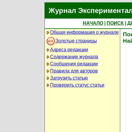
Журнал Экспериментал
НАЧАЛО
|
ПОИСК
|
Д
Общая информация о журнале
По
На
Золотые страницы
Адреса редакции
Содержание журнала
Сообщения редакции
Правила для авторов
Загрузить статью
Проверить статус статьи