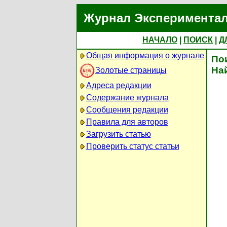
Журнал Экспериментал
НАЧАЛО
|
ПОИСК
|
Д
Общая информация о журнале
По
На
Золотые страницы
Адреса редакции
Содержание журнала
Сообщения редакции
Правила для авторов
Загрузить статью
Проверить статус статьи