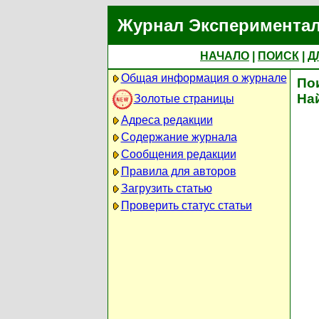
Журнал Экспериментал
НАЧАЛО
|
ПОИСК
|
Д
Общая информация о журнале
По
На
Золотые страницы
Адреса редакции
Содержание журнала
Сообщения редакции
Правила для авторов
Загрузить статью
Проверить статус статьи