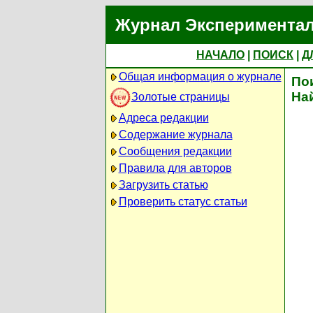
Журнал Экспериментал
НАЧАЛО
|
ПОИСК
|
Д
Общая информация о журнале
По
На
Золотые страницы
Адреса редакции
Содержание журнала
Сообщения редакции
Правила для авторов
Загрузить статью
Проверить статус статьи